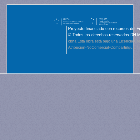
Proyecto financiado con recursos del F
© Todos los derechos reservados DH 
cbna
Esta obra está bajo una Licencia C
Atribución-NoComercial-CompartirIgual 4.0