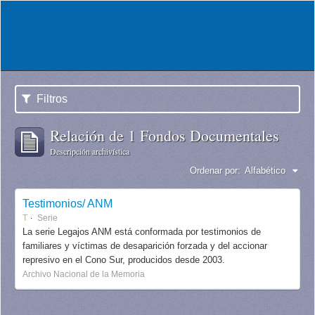
Filtros
Relación de 1 Fondos Documentales
Descripción archivística
Ordenar por:
Alfabético
Testimonios/ ANM
T
Serie
La serie Legajos ANM está conformada por testimonios de
familiares y víctimas de desaparición forzada y del accionar
represivo en el Cono Sur, producidos desde 2003.
Archivo Nacional de la Memoria