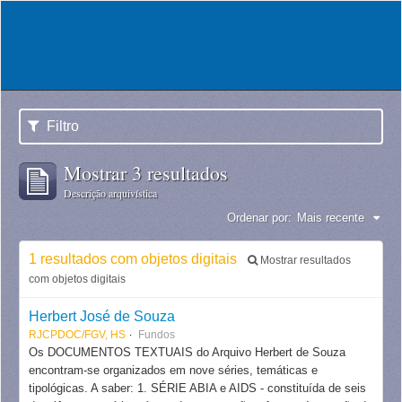
Filtro
Mostrar 3 resultados
Descrição arquivística
Ordenar por:
Mais recente
1 resultados com objetos digitais
Mostrar resultados
com objetos digitais
Herbert José de Souza
RJCPDOC/FGV, HS
Fundos
Os DOCUMENTOS TEXTUAIS do Arquivo Herbert de Souza
encontram-se organizados em nove séries, temáticas e
tipológicas. A saber: 1. SÉRIE ABIA e AIDS - constituída de seis