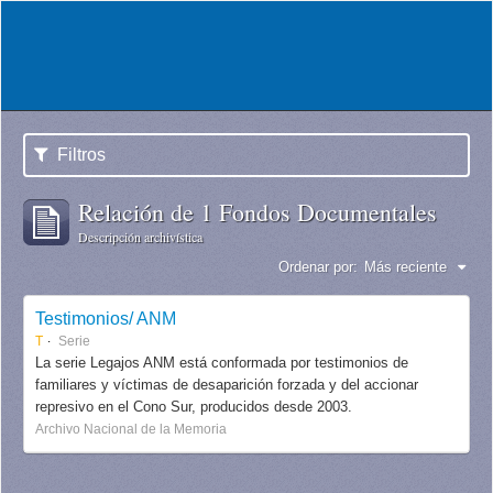
Filtros
Relación de 1 Fondos Documentales
Descripción archivística
Ordenar por:
Más reciente
Testimonios/ ANM
T
Serie
La serie Legajos ANM está conformada por testimonios de
familiares y víctimas de desaparición forzada y del accionar
represivo en el Cono Sur, producidos desde 2003.
Archivo Nacional de la Memoria