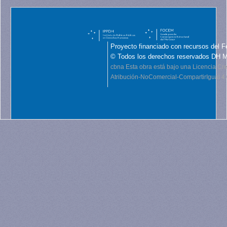
Proyecto financiado con recursos del F
© Todos los derechos reservados DH 
cbna
Esta obra está bajo una Licencia C
Atribución-NoComercial-CompartirIgual 4.0