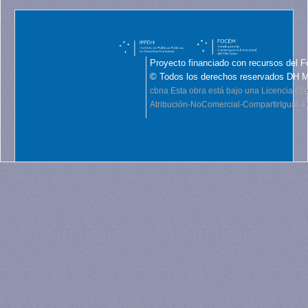
Proyecto financiado con recursos del F
© Todos los derechos reservados DH 
cbna
Esta obra está bajo una Licencia C
Atribución-NoComercial-CompartirIgual 4.0