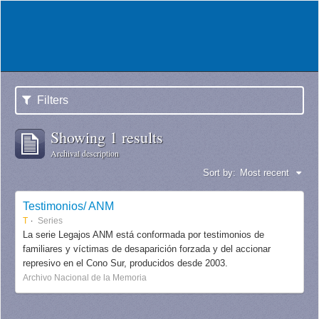
Filters
Showing 1 results
Archival description
Sort by:
Most recent
Testimonios/ ANM
T
Series
La serie Legajos ANM está conformada por testimonios de
familiares y víctimas de desaparición forzada y del accionar
represivo en el Cono Sur, producidos desde 2003.
Archivo Nacional de la Memoria