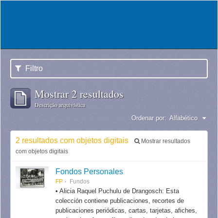
Filtro
Mostrar 2 resultados
Descrição arquivística
Ordenar por:
Alfabético
2 resultados com objetos digitais
Mostrar resultados
com objetos digitais
Fondos Personales
FP
Fundos
• Alicia Raquel Puchulu de Drangosch: Esta
colección contiene publicaciones, recortes de
publicaciones periódicas, cartas, tarjetas, afiches,