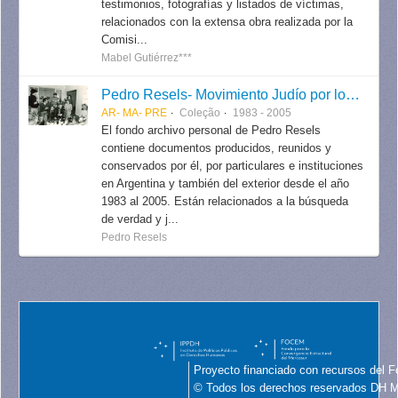
testimonios, fotografías y listados de víctimas,
relacionados con la extensa obra realizada por la
Comisi...
Mabel Gutiérrez***
Pedro Resels- Movimiento Judío por los Derechos Humanos
AR- MA- PRE
Coleção
1983 - 2005
El fondo archivo personal de Pedro Resels
contiene documentos producidos, reunidos y
conservados por él, por particulares e instituciones
en Argentina y también del exterior desde el año
1983 al 2005. Están relacionados a la búsqueda
de verdad y j...
Pedro Resels
Proyecto financiado con recursos del F
© Todos los derechos reservados DH 