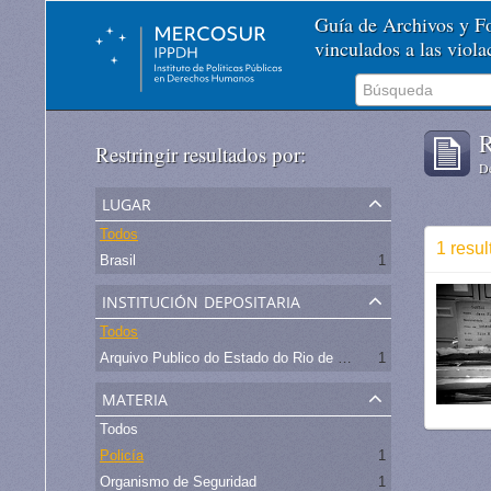
Guía de Archivos y 
vinculados a las viol
R
Restringir resultados por:
De
lugar
Todos
1 resul
Brasil
1
institución depositaria
Todos
Arquivo Publico do Estado do Rio de Janeiro -
1
materia
Todos
Policía
1
Organismo de Seguridad
1