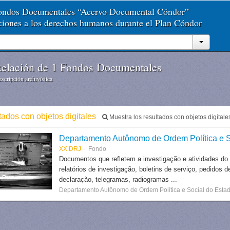
Fondos Documentales “Acervo Documental Cóndor”
aciones a los derechos humanos durante el Plan Cóndor
elación de 1 Fondos Documentales
scripción archivística
tados con objetos digitales
Muestra los resultados con objetos digitale
Departamento Autônomo de Ordem Política e S
XX DRJ
Fondo
Documentos que refletem a investigação e atividades do
relatórios de investigação, boletins de serviço, pedidos d
declaração, telegramas, radiogramas ...
Departamento Autônomo de Ordem Política e Social do Estad