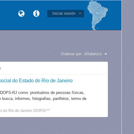
Iniciar sesión
Ordenar por:
Alfabético
s
ocial do Estado do Rio de Janeiro
 DOPS-RJ como: prontuários de pessoas físicas,
e busca, informes, fotografias, panfletos, termo de
o do Rio de Janeiro (DOPS)***