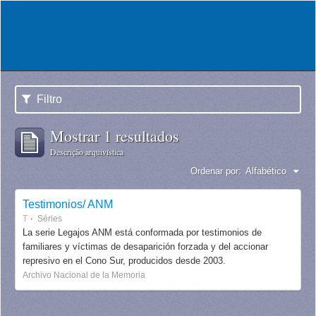
Filtro
Mostrar 1 resultados
Descrição arquivística
Ordenar por:
Alfabético
Testimonios/ ANM
T
Séries
La serie Legajos ANM está conformada por testimonios de
familiares y víctimas de desaparición forzada y del accionar
represivo en el Cono Sur, producidos desde 2003.
Archivo Nacional de la Memoria