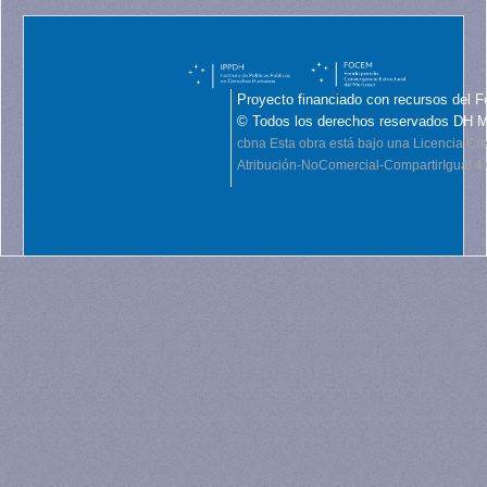
Proyecto financiado con recursos del F
© Todos los derechos reservados DH 
cbna
Esta obra está bajo una Licencia C
Atribución-NoComercial-CompartirIgual 4.0