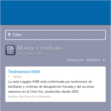
Filtro
Mostrar 1 resultados
Descrição arquivística
Ordenar por:
Alfabético
Testimonios/ ANM
T
Séries
La serie Legajos ANM está conformada por testimonios de
familiares y víctimas de desaparición forzada y del accionar
represivo en el Cono Sur, producidos desde 2003.
Archivo Nacional de la Memoria