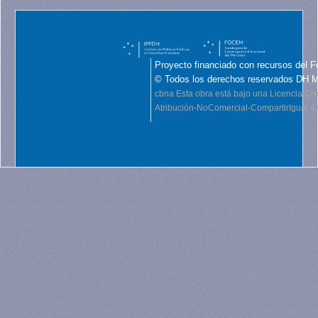
Proyecto financiado con recursos del F
© Todos los derechos reservados DH 
cbna
Esta obra está bajo una Licencia C
Atribución-NoComercial-CompartirIgual 4.0