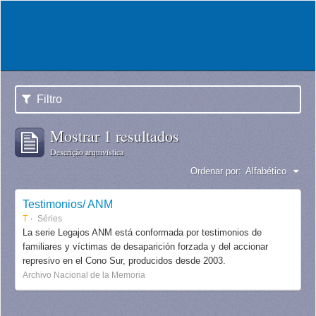
Filtro
Mostrar 1 resultados
Descrição arquivística
Ordenar por:
Alfabético
Testimonios/ ANM
T
Séries
La serie Legajos ANM está conformada por testimonios de
familiares y víctimas de desaparición forzada y del accionar
represivo en el Cono Sur, producidos desde 2003.
Archivo Nacional de la Memoria