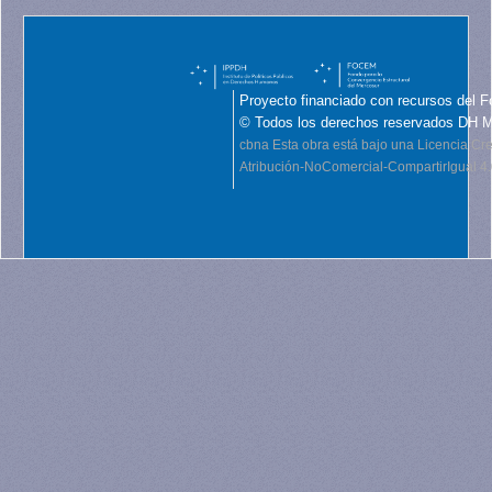
Proyecto financiado con recursos del F
© Todos los derechos reservados DH 
cbna
Esta obra está bajo una Licencia C
Atribución-NoComercial-CompartirIgual 4.0