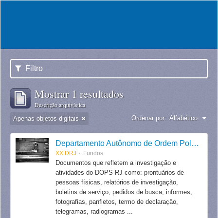
Filtro
Mostrar 1 resultados
Descrição arquivística
Ordenar por:
Alfabético
Apenas objetos digitais
Departamento Autônomo de Ordem Política e Social do Estado do Rio de Janeiro
XX DRJ
Fundos
Documentos que refletem a investigação e
atividades do DOPS-RJ como: prontuários de
pessoas físicas, relatórios de investigação,
boletins de serviço, pedidos de busca, informes,
fotografias, panfletos, termo de declaração,
telegramas, radiogramas ...