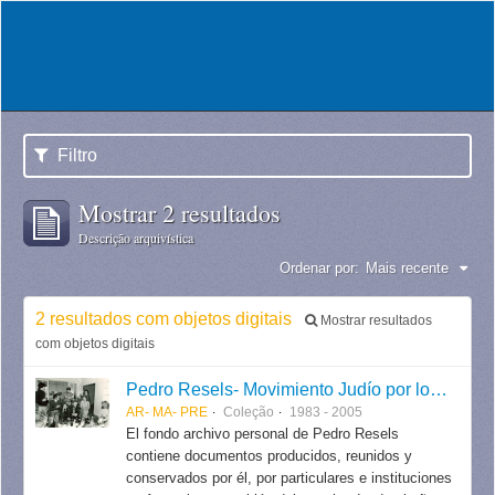
Filtro
Mostrar 2 resultados
Descrição arquivística
Ordenar por:
Mais recente
2 resultados com objetos digitais
Mostrar resultados
com objetos digitais
Pedro Resels- Movimiento Judío por los Derechos Humanos
AR- MA- PRE
Coleção
1983 - 2005
El fondo archivo personal de Pedro Resels
contiene documentos producidos, reunidos y
conservados por él, por particulares e instituciones