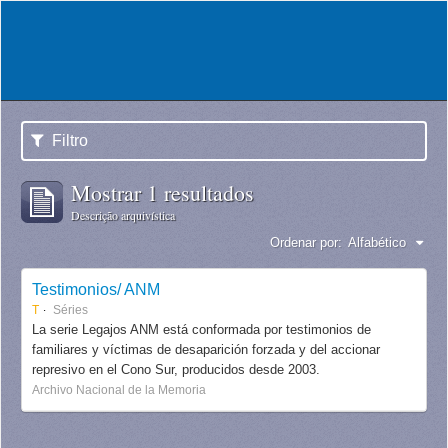
Filtro
Mostrar 1 resultados
Descrição arquivística
Ordenar por:
Alfabético
Testimonios/ ANM
T
Séries
La serie Legajos ANM está conformada por testimonios de
familiares y víctimas de desaparición forzada y del accionar
represivo en el Cono Sur, producidos desde 2003.
Archivo Nacional de la Memoria