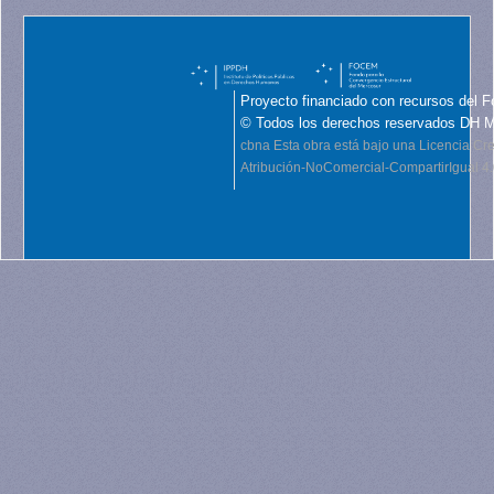
Proyecto financiado con recursos del F
© Todos los derechos reservados DH 
cbna
Esta obra está bajo una Licencia C
Atribución-NoComercial-CompartirIgual 4.0