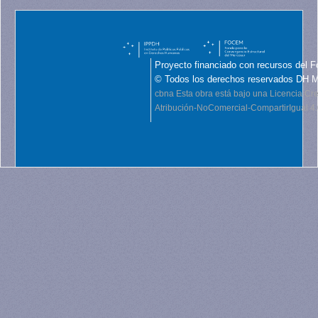
Proyecto financiado con recursos del F
© Todos los derechos reservados DH 
cbna
Esta obra está bajo una Licencia C
Atribución-NoComercial-CompartirIgual 4.0