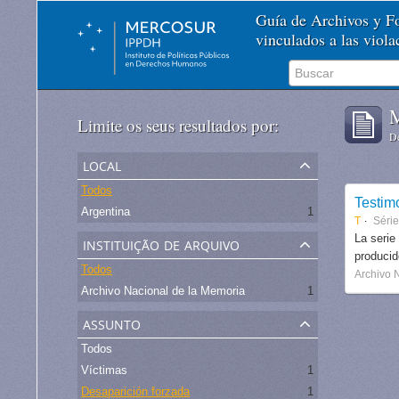
Guía de Archivos y 
vinculados a las viol
M
Limite os seus resultados por:
De
local
Todos
Testim
Argentina
1
T
Séri
instituição de arquivo
La serie
produci
Todos
Archivo 
Archivo Nacional de la Memoria
1
assunto
Todos
Víctimas
1
Desaparición forzada
1