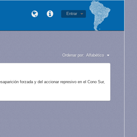
Entrar
Ordenar por:
Alfabético
aparición forzada y del accionar represivo en el Cono Sur,