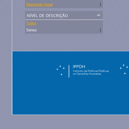
Represión ilegal
1
nível de descrição
Todos
Séries
1