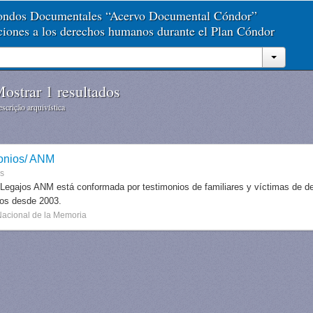
Fondos Documentales “Acervo Documental Cóndor”
aciones a los derechos humanos durante el Plan Cóndor
ostrar 1 resultados
scrição arquivística
onios/ ANM
es
 Legajos ANM está conformada por testimonios de familiares y víctimas de des
dos desde 2003.
Nacional de la Memoria