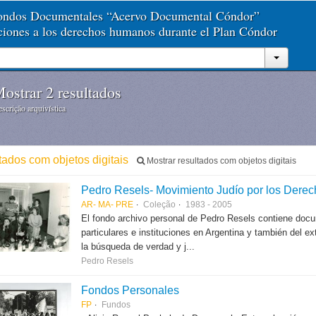
Fondos Documentales “Acervo Documental Cóndor”
aciones a los derechos humanos durante el Plan Cóndor
ostrar 2 resultados
scrição arquivística
ltados com objetos digitais
Mostrar resultados com objetos digitais
Pedro Resels- Movimiento Judío por los Der
AR- MA- PRE
Coleção
1983 - 2005
El fondo archivo personal de Pedro Resels contiene docu
particulares e instituciones en Argentina y también del e
la búsqueda de verdad y j...
Pedro Resels
Fondos Personales
FP
Fundos