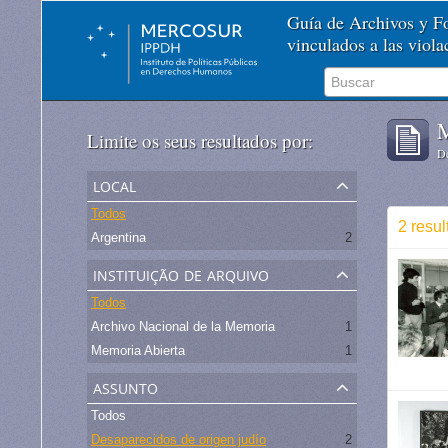
Guía de Archivos y 
vinculados a las viol
M
Limite os seus resultados por:
De
local
Todos
2 resu
Argentina
2
instituição de arquivo
Todos
Archivo Nacional de la Memoria
1
Memoria Abierta
1
assunto
Todos
Desaparecidos de origen judío
2