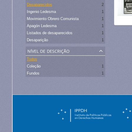
Desaparecidos
2
Ingenio Ledesma
1
Movimiento Obrero Comunista
1
Apagón Ledesma
1
Listados de desaparecidos
1
Desaparição
1
nível de descrição
Todos
Coleção
1
Fundos
1