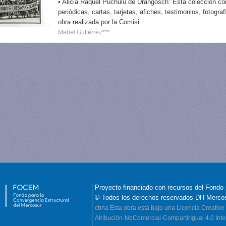
• Alicia Raquel Puchulu de Drangosch: Esta colección con
periódicas, cartas, tarjetas, afiches, testimonios, fotogr
obra realizada por la Comisi...
Mabel Gutiérrez***
Proyecto financiado con recursos del Fondo 
© Todos los derechos reservados DH Merco
cbna
Esta obra está bajo una Licencia Creati
Atribución-NoComercial-CompartirIgual 4.0 Inte