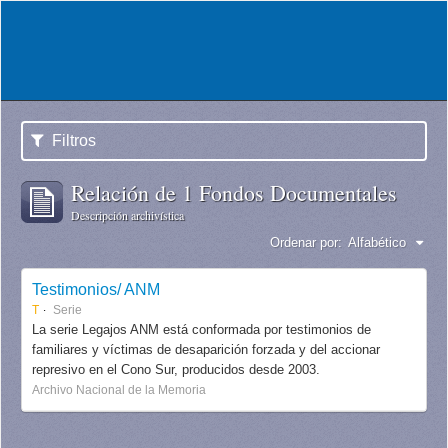
Filtros
Relación de 1 Fondos Documentales
Descripción archivística
Ordenar por:
Alfabético
Testimonios/ ANM
T
Serie
La serie Legajos ANM está conformada por testimonios de
familiares y víctimas de desaparición forzada y del accionar
represivo en el Cono Sur, producidos desde 2003.
Archivo Nacional de la Memoria