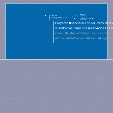
Proyecto financiado con recursos del F
© Todos los derechos reservados DH 
cbna
Esta obra está bajo una Licencia C
Atribución-NoComercial-CompartirIgual 4.0