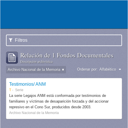
Filtros
Relación de 1 Fondos Documentales
Descripción archivística
Ordenar por:
Alfabético
Archivo Nacional de la Memoria
Testimonios/ ANM
T
Serie
La serie Legajos ANM está conformada por testimonios de
familiares y víctimas de desaparición forzada y del accionar
represivo en el Cono Sur, producidos desde 2003.
Archivo Nacional de la Memoria