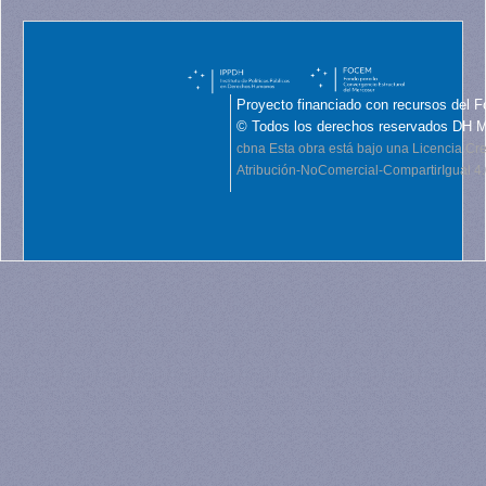
Proyecto financiado con recursos del F
© Todos los derechos reservados DH 
cbna
Esta obra está bajo una Licencia C
Atribución-NoComercial-CompartirIgual 4.0