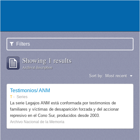
Filters
Showing 1 results
Archival description
Sort by:
Most recent
Testimonios/ ANM
T
Series
La serie Legajos ANM está conformada por testimonios de
familiares y víctimas de desaparición forzada y del accionar
represivo en el Cono Sur, producidos desde 2003.
Archivo Nacional de la Memoria