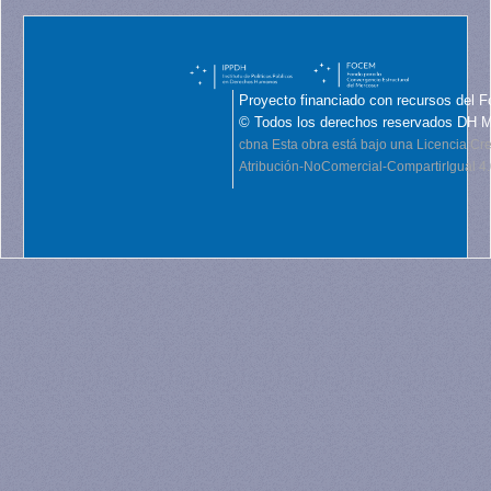
Proyecto financiado con recursos del F
© Todos los derechos reservados DH 
cbna
Esta obra está bajo una Licencia C
Atribución-NoComercial-CompartirIgual 4.0