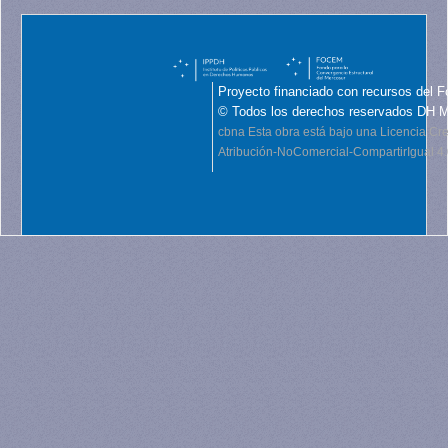
Proyecto financiado con recursos del F
© Todos los derechos reservados DH 
cbna
Esta obra está bajo una Licencia C
Atribución-NoComercial-CompartirIgual 4.0