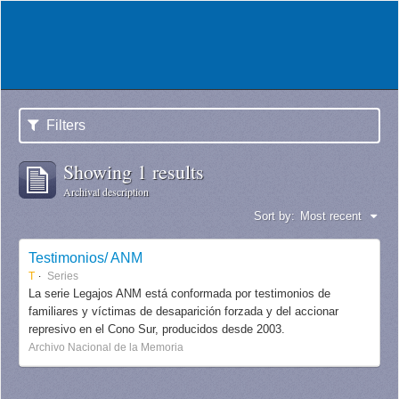
Filters
Showing 1 results
Archival description
Sort by:
Most recent
Testimonios/ ANM
T
Series
La serie Legajos ANM está conformada por testimonios de
familiares y víctimas de desaparición forzada y del accionar
represivo en el Cono Sur, producidos desde 2003.
Archivo Nacional de la Memoria