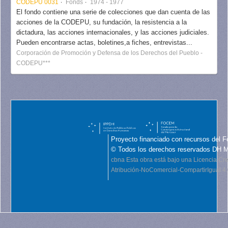
CODEPU 0031
Fonds
1974 - 1977
El fondo contiene una serie de colecciones que dan cuenta de las
acciones de la CODEPU, su fundación, la resistencia a la
dictadura, las acciones internacionales, y las acciones judiciales.
Pueden encontrarse actas, boletines,a fiches, entrevistas...
Corporación de Promoción y Defensa de los Derechos del Pueblo -
CODEPU***
Proyecto financiado con recursos del F
© Todos los derechos reservados DH 
cbna
Esta obra está bajo una Licencia C
Atribución-NoComercial-CompartirIgual 4.0