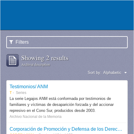
Filters
Showing 2 results
Archival description
Sort by:
Alphabetic
Testimonios/ ANM
T
Series
La serie Legajos ANM está conformada por testimonios de
familiares y víctimas de desaparición forzada y del accionar
represivo en el Cono Sur, producidos desde 2003.
Archivo Nacional de la Memoria
Corporación de Promoción y Defensa de los Derechos del Pueblo CODEPU