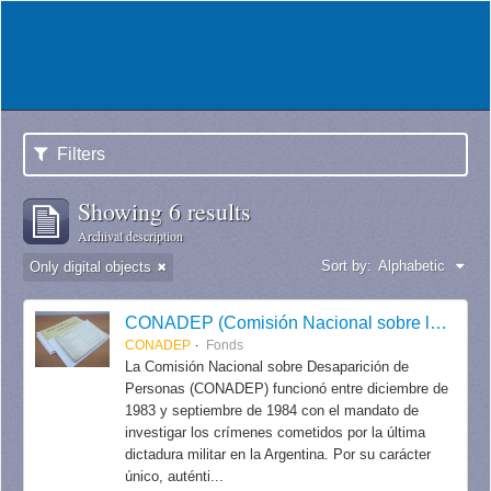
Filters
Showing 6 results
Archival description
Sort by:
Alphabetic
Only digital objects
CONADEP (Comisión Nacional sobre la Desaparición de Personas)
CONADEP
Fonds
La Comisión Nacional sobre Desaparición de
Personas (CONADEP) funcionó entre diciembre de
1983 y septiembre de 1984 con el mandato de
investigar los crímenes cometidos por la última
dictadura militar en la Argentina. Por su carácter
único, auténti...