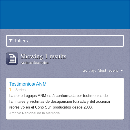
Filters
Showing 1 results
Archival description
Sort by:
Most recent
Testimonios/ ANM
T
Series
La serie Legajos ANM está conformada por testimonios de
familiares y víctimas de desaparición forzada y del accionar
represivo en el Cono Sur, producidos desde 2003.
Archivo Nacional de la Memoria