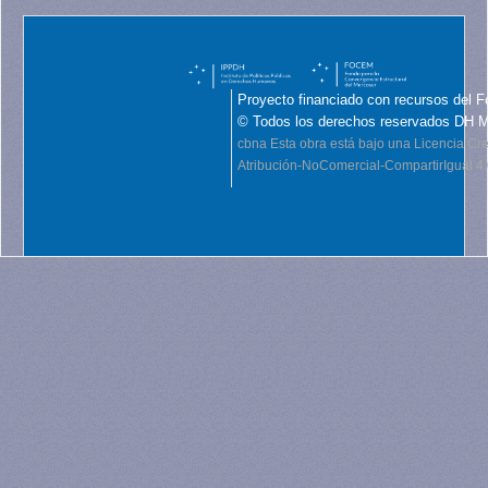
Proyecto financiado con recursos del F
© Todos los derechos reservados DH 
cbna
Esta obra está bajo una Licencia C
Atribución-NoComercial-CompartirIgual 4.0