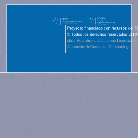
Proyecto financiado con recursos del F
© Todos los derechos reservados DH 
cbna
Esta obra está bajo una Licencia C
Atribución-NoComercial-CompartirIgual 4.0