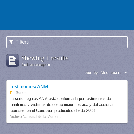
Filters
Showing 1 results
Archival description
Sort by:
Most recent
Testimonios/ ANM
T
Series
La serie Legajos ANM está conformada por testimonios de
familiares y víctimas de desaparición forzada y del accionar
represivo en el Cono Sur, producidos desde 2003.
Archivo Nacional de la Memoria