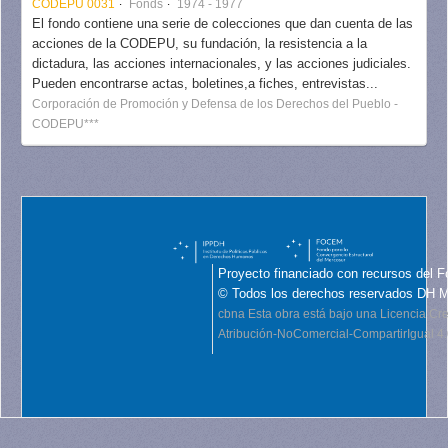
CODEPU 0031
Fonds
1974 - 1977
El fondo contiene una serie de colecciones que dan cuenta de las
acciones de la CODEPU, su fundación, la resistencia a la
dictadura, las acciones internacionales, y las acciones judiciales.
Pueden encontrarse actas, boletines,a fiches, entrevistas...
Corporación de Promoción y Defensa de los Derechos del Pueblo -
CODEPU***
Proyecto financiado con recursos del F
© Todos los derechos reservados DH 
cbna
Esta obra está bajo una Licencia C
Atribución-NoComercial-CompartirIgual 4.0