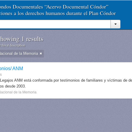
Fondos Documentales “Acervo Documental Cóndor”
aciones a los derechos humanos durante el Plan Cóndor
howing 1 results
chival description
Nacional de la Memoria
onios/ ANM
es
 Legajos ANM está conformada por testimonios de familiares y víctimas de des
dos desde 2003.
Nacional de la Memoria