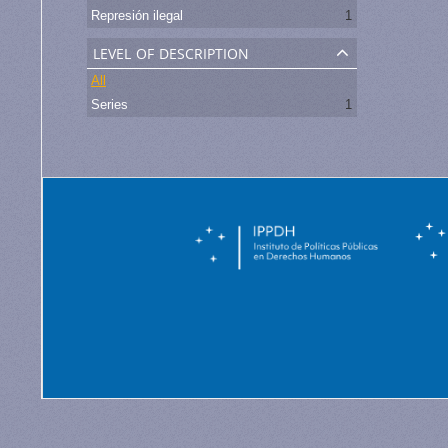
Represión ilegal
1
level of description
All
Series
1