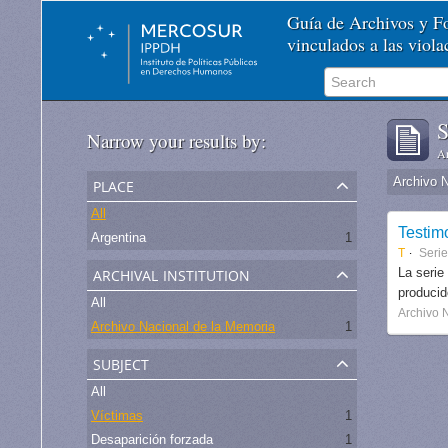
Guía de Archivos y 
vinculados a las viol
S
Narrow your results by:
Ar
place
Archivo 
All
Testim
Argentina
1
T
Seri
archival institution
La serie
produci
All
Archivo 
Archivo Nacional de la Memoria
1
subject
All
Víctimas
1
Desaparición forzada
1