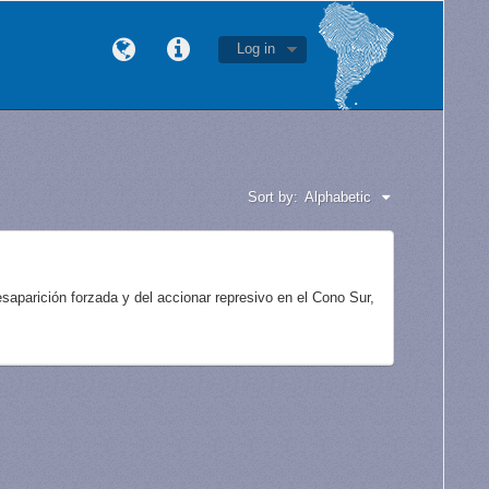
Log in
Sort by:
Alphabetic
aparición forzada y del accionar represivo en el Cono Sur,