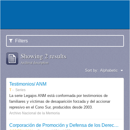
Filters
Showing 2 results
Archival description
Sort by:
Alphabetic
Testimonios/ ANM
T
Series
La serie Legajos ANM está conformada por testimonios de
familiares y víctimas de desaparición forzada y del accionar
represivo en el Cono Sur, producidos desde 2003.
Archivo Nacional de la Memoria
Corporación de Promoción y Defensa de los Derechos del Pueblo CODEPU