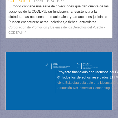
CODEPU 0031
Fonds
1974 - 1977
El fondo contiene una serie de colecciones que dan cuenta de las
acciones de la CODEPU, su fundación, la resistencia a la
dictadura, las acciones internacionales, y las acciones judiciales.
Pueden encontrarse actas, boletines,a fiches, entrevistas...
Corporación de Promoción y Defensa de los Derechos del Pueblo -
CODEPU***
Proyecto financiado con recursos del F
© Todos los derechos reservados DH 
cbna
Esta obra está bajo una Licencia C
Atribución-NoComercial-CompartirIgual 4.0