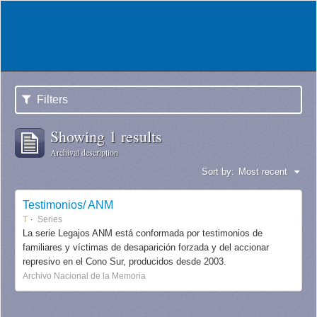
Filters
Showing 1 results
Archival description
Sort by:
Most recent
Testimonios/ ANM
T
Series
La serie Legajos ANM está conformada por testimonios de
familiares y víctimas de desaparición forzada y del accionar
represivo en el Cono Sur, producidos desde 2003.
Archivo Nacional de la Memoria