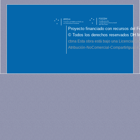
Proyecto financiado con recursos del F
© Todos los derechos reservados DH 
cbna
Esta obra está bajo una Licencia C
Atribución-NoComercial-CompartirIgual 4.0