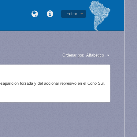
Entrar
Ordenar por:
Alfabético
aparición forzada y del accionar represivo en el Cono Sur,