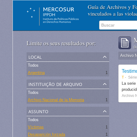
Guía de Archivos y 
vinculados a las viol
M
Limite os seus resultados por:
De
local
Archivo 
Todos
Testim
Argentina
1
T
Séri
instituição de arquivo
La serie
produci
Todos
Archivo 
Archivo Nacional de la Memoria
1
assunto
Todos
Víctimas
1
Desaparición forzada
1