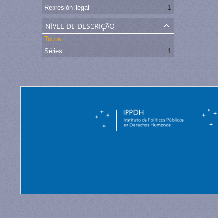
Represión ilegal
1
nível de descrição
Todos
Séries
1