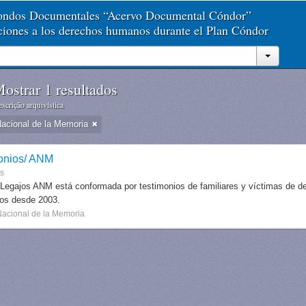
Fondos Documentales “Acervo Documental Cóndor”
aciones a los derechos humanos durante el Plan Cóndor
ostrar 1 resultados
scrição arquivística
Nacional de la Memoria
onios/ ANM
es
 Legajos ANM está conformada por testimonios de familiares y víctimas de des
dos desde 2003.
Nacional de la Memoria