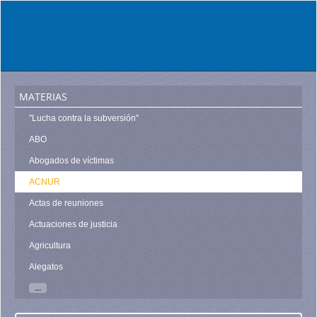
materias
"Lucha contra la subversión"
ABO
Abogados de víctimas
ACNUR
Actas de reuniones
Actuaciones de justicia
Agricultura
Alegatos
...