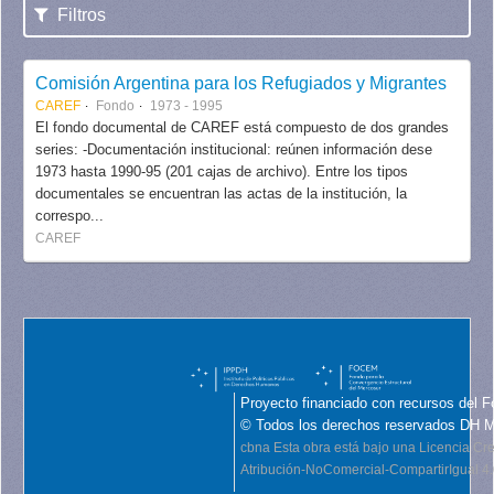
Filtros
Comisión Argentina para los Refugiados y Migrantes
CAREF
Fondo
1973 - 1995
El fondo documental de CAREF está compuesto de dos grandes
series: -Documentación institucional: reúnen información dese
1973 hasta 1990-95 (201 cajas de archivo). Entre los tipos
documentales se encuentran las actas de la institución, la
correspo...
CAREF
Proyecto financiado con recursos del F
© Todos los derechos reservados DH 
cbna
Esta obra está bajo una Licencia C
Atribución-NoComercial-CompartirIgual 4.0