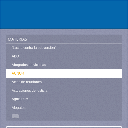
materias
"Lucha contra la subversión"
ABO
Abogados de víctimas
ACNUR
Actas de reuniones
Actuaciones de justicia
Agricultura
Alegatos
...