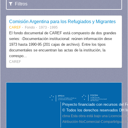
Filtros
Comisión Argentina para los Refugiados y Migrantes
CAREF
Fondo
1973 - 1995
El fondo documental de CAREF está compuesto de dos grandes
series: -Documentación institucional: reúnen información dese
1973 hasta 1990-95 (201 cajas de archivo). Entre los tipos
documentales se encuentran las actas de la institución, la
correspo...
CAREF
Proyecto financiado con recursos del F
© Todos los derechos reservados DH 
cbna
Esta obra está bajo una Licencia C
Atribución-NoComercial-CompartirIgual 4.0